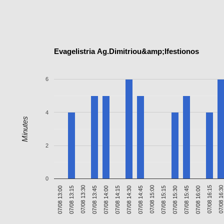
Evagelistria Ag.Dimitriou&amp;Ifestionos
6
4
Minutes
2
0
07/08 16:15
07/08 13:00
07/08 15:30
07/08 14:45
07/08 14:00
07/08 16:3
07/08 13:15
07/08 15:45
07/08 15:00
07/08 14:15
07/08 13:30
07/08 16:00
07/08 15:15
07/08 14:30
07/08 13:45